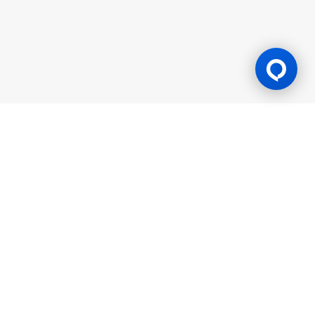
Lesen Permainan
BK8 dioperasikan oleh Mettlemind Tech Ltd., dengan nomor
registrasi: 15779, dan alamat terdaftar di Hamchako,
Mutsamudu, Pulau Otonom Anjouan, Uni Komoro. BK8
berlisensi dan teregulasi oleh Pemerintah Pulau Otonom