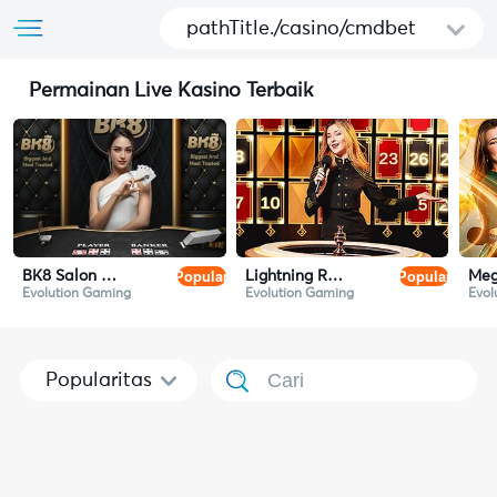
pathTitle./casino/cmdbet
Permainan Live Kasino Terbaik
Popular
Popular
BK8 Salon Prive Baccarat
Lightning Roulette
Meg
Evolution Gaming
Evolution Gaming
Evol
Popularitas