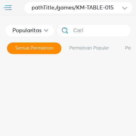
pathTitle./games/KM-TABLE-015
Popularitas
Semua Permainan
Permainan Populer
Perm