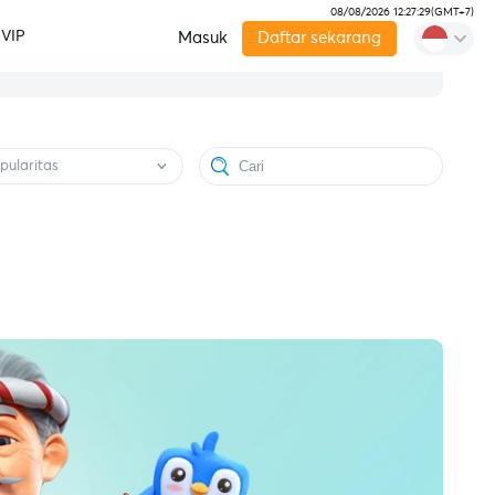
08/08/2026 12:27:29
(
GMT+7
)
VIP
Masuk
Daftar sekarang
pularitas