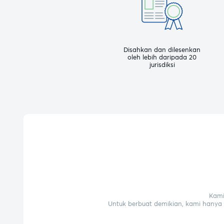
Disahkan dan dilesenkan
oleh lebih daripada 20
jurisdiksi
Kami
Untuk berbuat demikian, kami hanya 