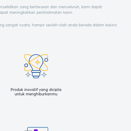
penyelidikan yang berterusan dan menyeluruh, kami dapat
dapat meningkatkan perkhidmatan kami.
ng sangat nyata, hampir seolah-olah anda berada dalam kasino
Produk inovatif yang dicipta
untuk menghiburkanmu