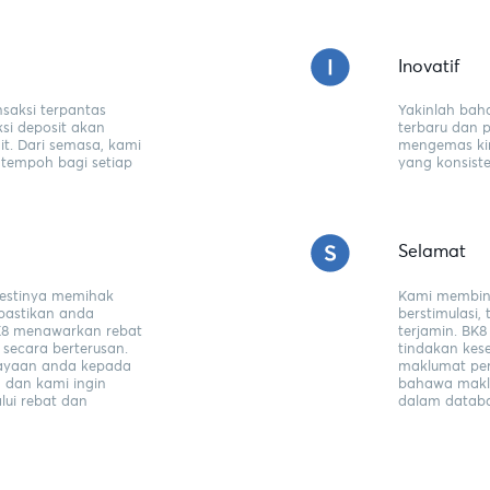
Inovatif
saksi terpantas
Yakinlah bah
ksi deposit akan
terbaru dan p
t. Dari semasa, kami
mengemas kin
tempoh bagi setiap
yang konsisten
Selamat
estinya memihak
Kami membin
pastikan anda
berstimulasi,
BK8 menawarkan rebat
terjamin. BK
 secara berterusan.
tindakan kes
cayaan anda kepada
maklumat peri
 dan kami ingin
bahawa makl
lui rebat dan
dalam databa