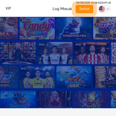
08/08/2026 20:08:04
(
GMT+8
)
VIP
Log Masuk
Sertai