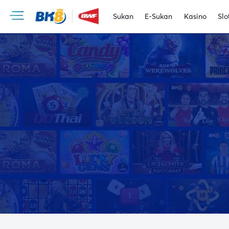
Sukan
E-Sukan
Kasino
Slo