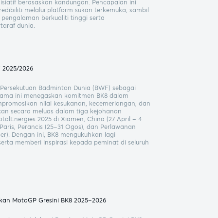
isiatif berasaskan kandungan. Pencapaian ini
biliti melalui platform sukan terkemuka, sambil
ngalaman berkualiti tinggi serta
araf dunia.
 2025/2026
Persekutuan Badminton Dunia (BWF) sebagai
sama ini menegaskan komitmen BK8 dalam
promosikan nilai kesukanan, kecemerlangan, dan
kan secara meluas dalam tiga kejohanan
talEnergies 2025 di Xiamen, China (27 April – 4
Paris, Perancis (25–31 Ogos), dan Perlawanan
er). Dengan ini, BK8 mengukuhkan lagi
rta memberi inspirasi kepada peminat di seluruh
kan MotoGP Gresini BK8 2025–2026