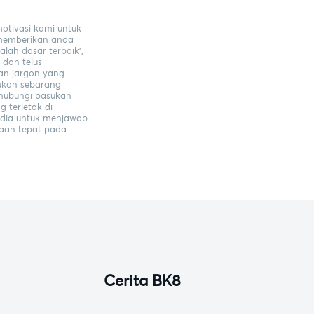
otivasi kami untuk
 memberikan anda
alah dasar terbaik',
dan telus -
an jargon yang
ukan sebarang
ghubungi pasukan
 terletak di
sedia untuk menjawab
aan tepat pada
Cerita BK8