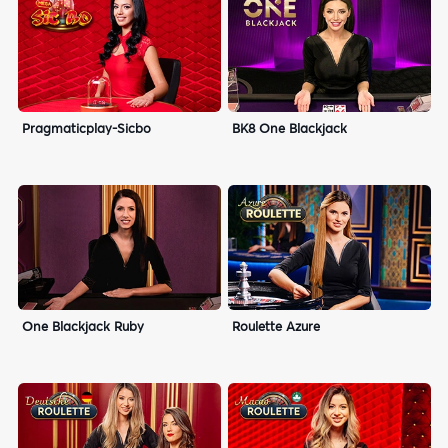
Pragmaticplay-Sicbo
BK8 One Blackjack
One Blackjack Ruby
Roulette Azure