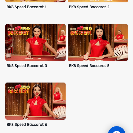
BK8 Speed Baccarat 1
BK8 Speed Baccarat 2
BK8 Speed Baccarat 3
BK8 Speed Baccarat 5
BK8 Speed Baccarat 6