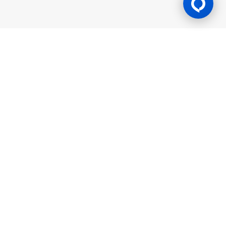
Lesen Permainan
BK8 diuruskan oleh Mettlemind Tech Ltd., nombor pendaftaran:
15779, dengan alamat berdaftar di Hamchako, Mutsamudu,
Pulau Autonomi Anjouan, Kesatuan Comoros. BK8 berlesen dan
dikawal selia oleh Kerajaan Pulau Autonomi Anjouan, Kesatuan
Comoros dan beroperasi dengan Lesen No.: ALSI-202504032-
FI2. BK8 telah mematuhi semua keperluan peraturan dan
dibenarkan secara sah untuk mengendalikan operasi permainan
bagi segala jenis permainan nasib dan pertaruhan.