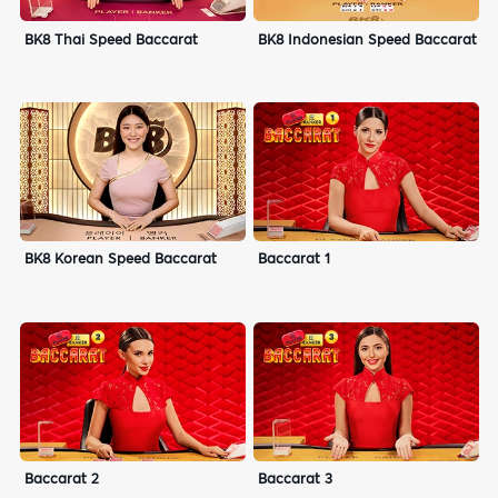
BK8 Thai Speed Baccarat
BK8 Indonesian Speed Baccarat
BK8 Korean Speed Baccarat
Baccarat 1
Baccarat 2
Baccarat 3