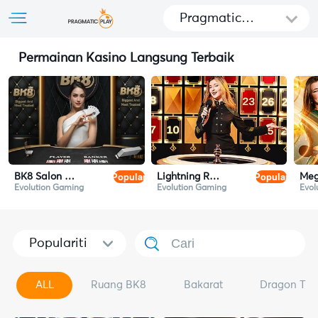
Pragmatic
Play
Permainan Kasino Langsung Terbaik
Popular
Popular
BK8 Salon Prive Baccarat
Lightning Roulette
Meg
Evolution Gaming
Evolution Gaming
Evol
Populariti
ALL
Ruang BK8
Bakarat
Dragon Tig