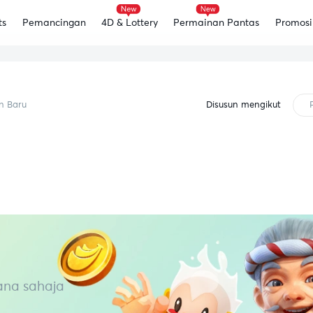
ts
Pemancingan
4D & Lottery
Permainan Pantas
Promosi
n Baru
Disusun mengikut
ana sahaja