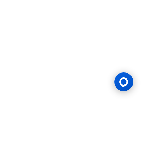
Malaysia