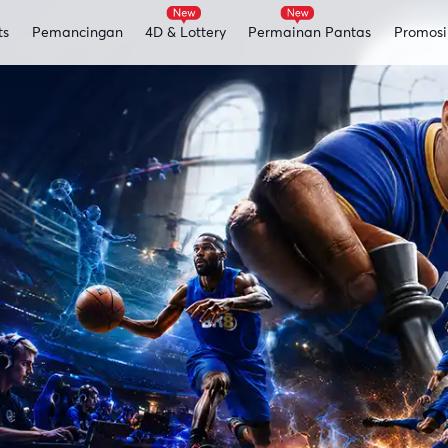
ts
Pemancingan
4D & Lottery
Permainan Pantas
Promosi