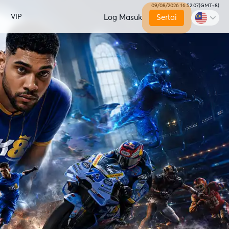
09/08/2026 16:52:08
(
GMT+8
)
VIP
Log Masuk
Sertai