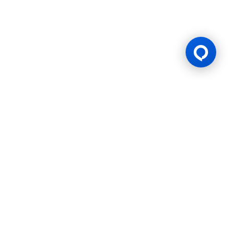
Malaysia
Pengsijilan