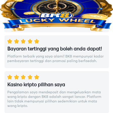
Pengeluaran yang sangat pantas
Pengeluaran BK8 adalah sangat pantas. Saya dapat
mengeluarkan duit kemenangan saya dalam masa 15
minit. Berkat BK8, saya berjaya menjelaskan pinjaman
perumahan yang tertunggak.
Bayaran tertinggi yang boleh anda dapat!
Platform terbaik yang saya alami! BK8 mempunyai kadar
pembayaran tertinggi dan promosi paling berfaedah.
Kasino kripto pilihan saya
Pengalaman saya mendeposit dan mengeluarkan mata
wang kripto dengan BK8 adalah sangat lancar. Platform
lain tidak mempunyai pilihan sedemikian untuk mata
wang kripto.