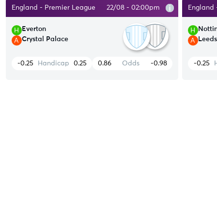
/08 - 02:00pm
England - Premier League
22/08 - 02:00p
Nottingham Forest
H
Leeds
A
Odds
-0.98
-0.25
Handicap
0.25
0.96
Odds