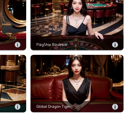
FlagShip Roulette
Global Dragon Tiger