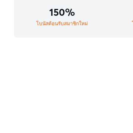
Evolution Gaming / Baccarat
*n*n*
150%
SA Gaming / SIC BO
c*u**
โบนัสต้อนรับสมาชิกใหม่
Evolution Gaming / Baccarat
j*so*
AE Casino / Baccarat
z*b*c*
EBET / Baccarat
a*m*d
SA Gaming / Dragon Tiger
k**k*
SA Gaming / SIC BO
*c*d*
Allbet / Baccarat
*m*l*
SA Gaming / SIC BO
**h**
Evolution Gaming / Roulette
*b***