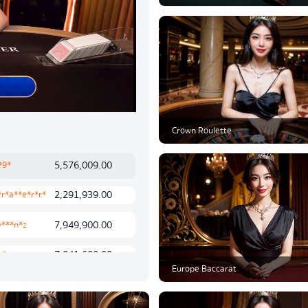
3,175,159.00
**t*r
3,120,625.00
mo*
5,433,503.00
r*i*
619,570.00
*o*e*9*1
Crown Roulette
5,576,009.00
*9*
2,291,939.00
*r*a**e*r*r*
7,949,900.00
v***n*z
7,841,688.00
o*n
6,940,698.00
nt*on
Europe Baccarat
3,460,889.00
n**r*e