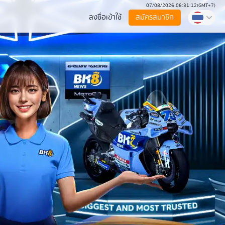
07/08/2026 06:31:14
(
GMT+7
)
ลงชื่อเข้าใช้
สมัครสมาชิก