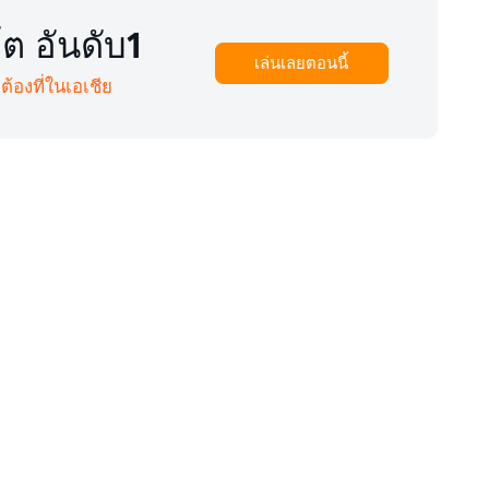
ต อันดับ1
เล่นเลยตอนนี้
ต้องที่ในเอเชีย