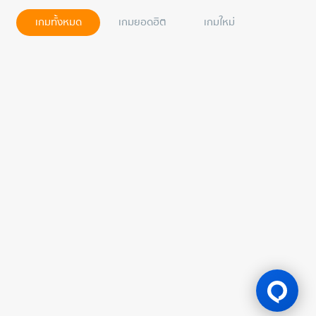
เกมทั้งหมด
เกมยอดฮิต
เกมใหม่