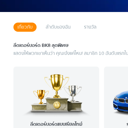
เกี่ยวกับ
ลำดับของฉัน
รางวัล
ลีดเดอร์บอร์ด BK8 สุดพิเศษ
แสดงให้พวกเขาเห็นว่า คุณเจ๋งแค่ไหน! สมาชิก 10 อันดับแรก
ลีดเดอร์บอร์ดแบบเรียลไทม์