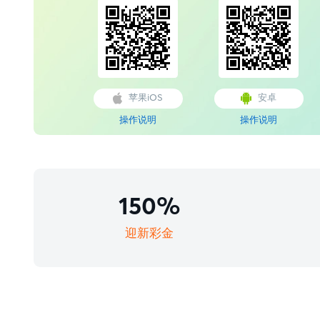
苹果iOS
安卓
操作说明
操作说明
150%
迎新彩金