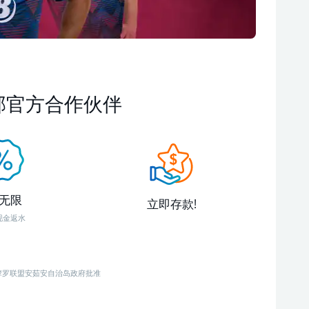
部官方合作伙伴
%无限
立即存款!
现金返水
摩罗联盟安茹安自治岛政府批准