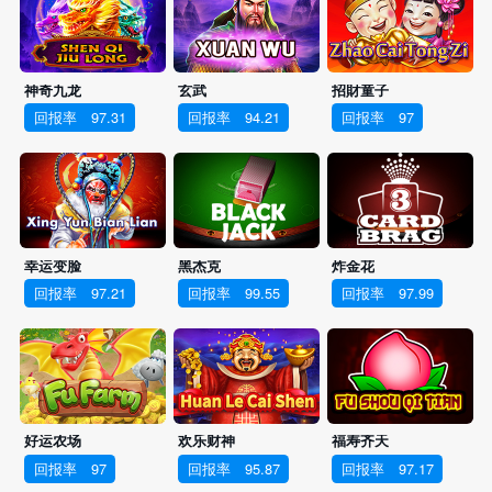
神奇九龙
玄武
招財童子
回报率
97.31
回报率
94.21
回报率
97
幸运变脸
黑杰克
炸金花
回报率
97.21
回报率
99.55
回报率
97.99
好运农场
欢乐财神
福寿齐天
回报率
97
回报率
95.87
回报率
97.17