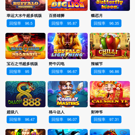
幸运大水牛超多线版
百搭雄狮
蝶恋月
回报率
96.5
回报率
95.87
回报率
96.35
宝石之书超多线版
野牛闪电
辣椒节
回报率
95
回报率
96.67
回报率
96.86
超级八
格斗达人
财神爷
回报率
96.47
回报率
96.07
回报率
97.31