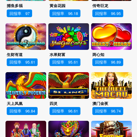
捕鱼多福
黄金花园
传奇巨龙
回报率
97
回报率
96.18
回报率
96.95
生财有道
水果财富
两心知
回报率
95.61
回报率
95.61
回报率
96.89
天上凤凰
四灵
澳门金夜
回报率
96.84
回报率
96.61
回报率
96.74