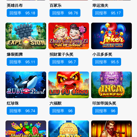
英雄吕布
百家乐
幸运渔夫
回报率
95.18
回报率
98.76
回报率
95.17
爆裂图腾
招財童子头奖
小丑多多奖
回报率
95.11
回报率
96.7
回报率
95.5
红珍珠
六福獸
印加帝国头奖
回报率
96.74
回报率
96
回报率
96