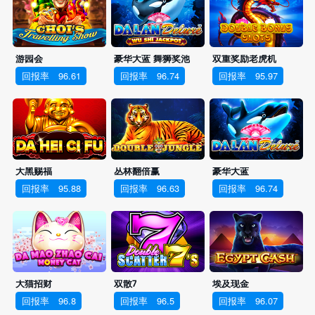
游园会
豪华大蓝 舞狮奖池
双重奖励老虎机
回报率
96.61
回报率
96.74
回报率
95.97
大黑赐福
丛林翻倍赢
豪华大蓝
回报率
95.88
回报率
96.63
回报率
96.74
大猫招财
双散7
埃及现金
回报率
96.8
回报率
96.5
回报率
96.07