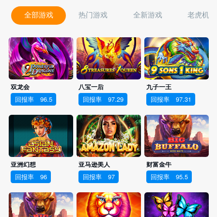
全部游戏
热门游戏
全新游戏
老虎机
双龙会
八宝一后
九子一王
回报率
96.5
回报率
97.29
回报率
97.31
亚洲幻想
亚马逊美人
财富金牛
回报率
96
回报率
97
回报率
95.5