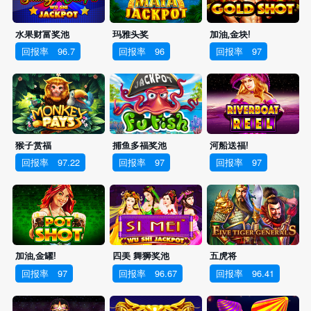
水果财富奖池
玛雅头奖
加油,金块!
回报率
96.7
回报率
96
回报率
97
猴子赏福
捕鱼多福奖池
河船送福!
回报率
97.22
回报率
97
回报率
97
加油,金罐!
四美 舞狮奖池
五虎将
回报率
97
回报率
96.67
回报率
96.41